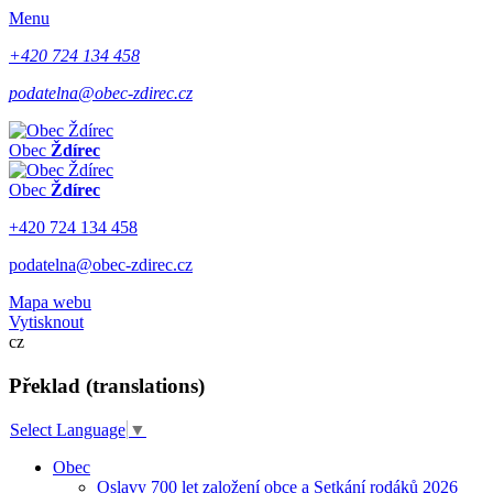
Menu
+420 724 134 458
podatelna@obec-zdirec.cz
Obec
Ždírec
Obec
Ždírec
+420 724 134 458
podatelna@obec-zdirec.cz
Mapa webu
Vytisknout
cz
Překlad (translations)
Select Language
▼
Obec
Oslavy 700 let založení obce a Setkání rodáků 2026