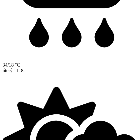
34/18 °C
úterý
11. 8.