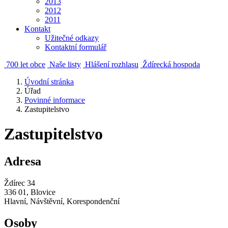
2013
2012
2011
Kontakt
Užitečné odkazy
Kontaktní formulář
700 let obce
Naše listy
Hlášení rozhlasu
Ždírecká hospoda
Úvodní stránka
Úřad
Povinné informace
Zastupitelstvo
Zastupitelstvo
Adresa
Ždírec 34
336 01, Blovice
Hlavní, Návštěvní, Korespondenční
Osoby