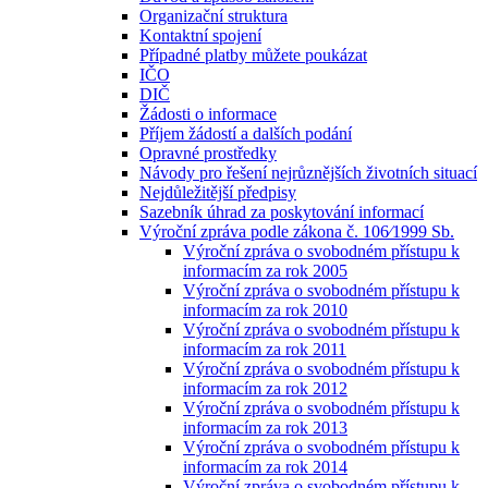
Organizační struktura
Kontaktní spojení
Případné platby můžete poukázat
IČO
DIČ
Žádosti o informace
Příjem žádostí a dalších podání
Opravné prostředky
Návody pro řešení nejrůznějších životních situací
Nejdůležitější předpisy
Sazebník úhrad za poskytování informací
Výroční zpráva podle zákona č. 106⁄1999 Sb.
Výroční zpráva o svobodném přístupu k
informacím za rok 2005
Výroční zpráva o svobodném přístupu k
informacím za rok 2010
Výroční zpráva o svobodném přístupu k
informacím za rok 2011
Výroční zpráva o svobodném přístupu k
informacím za rok 2012
Výroční zpráva o svobodném přístupu k
informacím za rok 2013
Výroční zpráva o svobodném přístupu k
informacím za rok 2014
Výroční zpráva o svobodném přístupu k