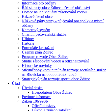
Informace pro občany
Řád starosty obce Ždírec a čestné občanství
Dotace na individuální zásobování vodou
Krizové řízení obce
Nůžkové párty stany - půjčování pro spolky a místní
občany
Kamerový systém
Charitní pečovatelská služba
Hřbitov
Historie
Formuláře ke stažení
Územní plán Ždírec
Program rozvoje Obce Ždírec
Studie zásobování vodou a odkanalizování
Historické novinky
Střednědobý komunitní plán rozvoje sociálních služeb
na Blovicku na období 2023 -2025
Strategický plán rozvoje sportu obce Ždírec
Úřad
Úřední deska
Hospodaření Obce Ždírec
Povinné informace
Zákon 106⁄99Sb
Oficiální název
Důvod a způsob založení