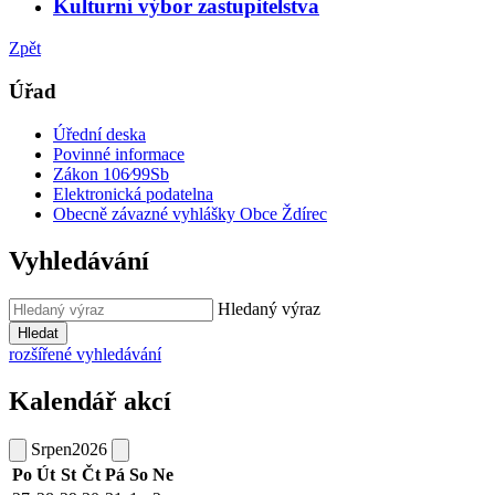
Kulturní výbor zastupitelstva
Zpět
Úřad
Úřední deska
Povinné informace
Zákon 106⁄99Sb
Elektronická podatelna
Obecně závazné vyhlášky Obce Ždírec
Vyhledávání
Hledaný výraz
Hledat
rozšířené vyhledávání
Kalendář akcí
Srpen
2026
Po
Út
St
Čt
Pá
So
Ne