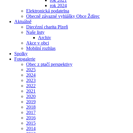
rok 2021
rok 2024
Elektronická podatelna
Obecně závazné vyhlášky Obce Ždírec
Aktuálně
Diecézní charita Plzeň
Naše listy
Archiv
Akce v obci
Mobilní rozhlas
Spolky
Fotogalerie
Obec z ptačí perspektivy
2025
2024
2023
2022
2021
2020
2019
2018
2017
2016
2015
2014