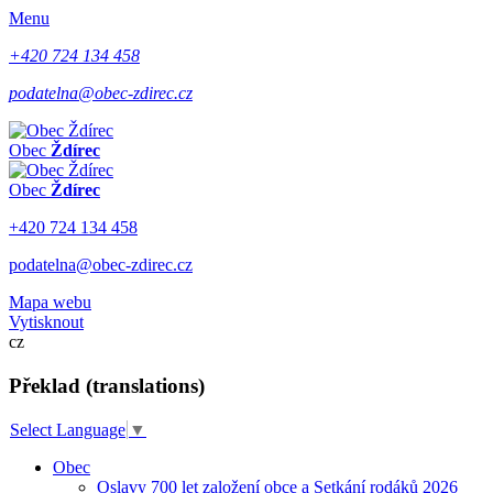
Menu
+420 724 134 458
podatelna@obec-zdirec.cz
Obec
Ždírec
Obec
Ždírec
+420 724 134 458
podatelna@obec-zdirec.cz
Mapa webu
Vytisknout
cz
Překlad (translations)
Select Language
▼
Obec
Oslavy 700 let založení obce a Setkání rodáků 2026