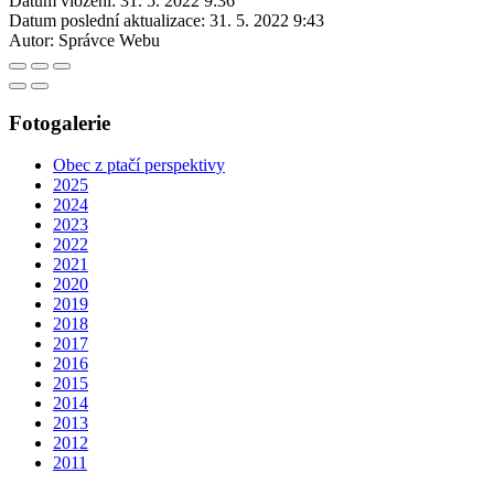
Datum vložení:
31. 5. 2022 9:36
Datum poslední aktualizace:
31. 5. 2022 9:43
Autor:
Správce Webu
Fotogalerie
Obec z ptačí perspektivy
2025
2024
2023
2022
2021
2020
2019
2018
2017
2016
2015
2014
2013
2012
2011