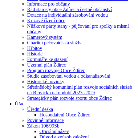
Informace pro občany
Řád starosty obce Ždírec a čestné občanství
Dotace na individuální zásobování vodou
Krizové řízení obce
Nůžkové párty stany - půjčování pro spolky a místní
občany
Kamerový systém
Charitní pečovatelská služba
Hřbitov
Historie
Formuláře ke stažení
Územní plán Ždírec
Program rozvoje Obce Ždírec
Studie zásobování vodou a odkanalizování
Historické novinky
Střednědobý komunitní plán rozvoje sociálních služeb
na Blovicku na období 2023 -2025
Strategický plán rozvoje sportu obce Ždírec
Úřad
Úřední deska
Hospodaření Obce Ždírec
Povinné informace
Zákon 106⁄99Sb
Oficiální název
Důvod a způsob založení