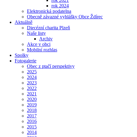
rok 2021
rok 2024
Elektronická podatelna
Obecně závazné vyhlášky Obce Ždírec
Aktuálně
Diecézní charita Plzeň
Naše listy
Archiv
Akce v obci
Mobilní rozhlas
Spolky
Fotogalerie
Obec z ptačí perspektivy
2025
2024
2023
2022
2021
2020
2019
2018
2017
2016
2015
2014