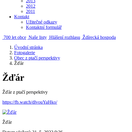
2013
2012
2011
Kontakt
Užitečné odkazy
Kontaktní formulář
700 let obce
Naše listy
Hlášení rozhlasu
Ždírecká hospoda
Úvodní stránka
Fotogalerie
Obec z ptačí perspektivy
Žďár
Žďár
Žďár z ptačí perspektivy
https://fb.watch/dlvouYaHko/
Žďár