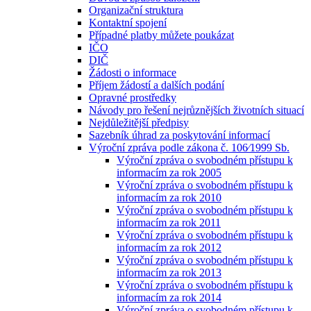
Organizační struktura
Kontaktní spojení
Případné platby můžete poukázat
IČO
DIČ
Žádosti o informace
Příjem žádostí a dalších podání
Opravné prostředky
Návody pro řešení nejrůznějších životních situací
Nejdůležitější předpisy
Sazebník úhrad za poskytování informací
Výroční zpráva podle zákona č. 106⁄1999 Sb.
Výroční zpráva o svobodném přístupu k
informacím za rok 2005
Výroční zpráva o svobodném přístupu k
informacím za rok 2010
Výroční zpráva o svobodném přístupu k
informacím za rok 2011
Výroční zpráva o svobodném přístupu k
informacím za rok 2012
Výroční zpráva o svobodném přístupu k
informacím za rok 2013
Výroční zpráva o svobodném přístupu k
informacím za rok 2014
Výroční zpráva o svobodném přístupu k