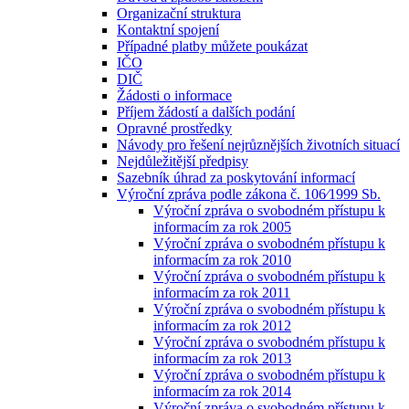
Organizační struktura
Kontaktní spojení
Případné platby můžete poukázat
IČO
DIČ
Žádosti o informace
Příjem žádostí a dalších podání
Opravné prostředky
Návody pro řešení nejrůznějších životních situací
Nejdůležitější předpisy
Sazebník úhrad za poskytování informací
Výroční zpráva podle zákona č. 106⁄1999 Sb.
Výroční zpráva o svobodném přístupu k
informacím za rok 2005
Výroční zpráva o svobodném přístupu k
informacím za rok 2010
Výroční zpráva o svobodném přístupu k
informacím za rok 2011
Výroční zpráva o svobodném přístupu k
informacím za rok 2012
Výroční zpráva o svobodném přístupu k
informacím za rok 2013
Výroční zpráva o svobodném přístupu k
informacím za rok 2014
Výroční zpráva o svobodném přístupu k