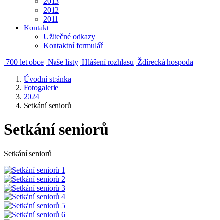
2013
2012
2011
Kontakt
Užitečné odkazy
Kontaktní formulář
700 let obce
Naše listy
Hlášení rozhlasu
Ždírecká hospoda
Úvodní stránka
Fotogalerie
2024
Setkání seniorů
Setkání seniorů
Setkání seniorů