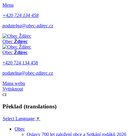
Menu
+420 724 134 458
podatelna@obec-zdirec.cz
Obec
Ždírec
Obec
Ždírec
+420 724 134 458
podatelna@obec-zdirec.cz
Mapa webu
Vytisknout
cz
Překlad (translations)
Select Language
▼
Obec
Oslavy 700 let založení obce a Setkání rodáků 2026