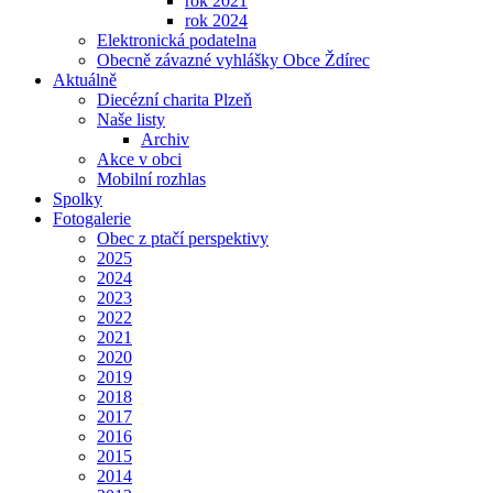
rok 2021
rok 2024
Elektronická podatelna
Obecně závazné vyhlášky Obce Ždírec
Aktuálně
Diecézní charita Plzeň
Naše listy
Archiv
Akce v obci
Mobilní rozhlas
Spolky
Fotogalerie
Obec z ptačí perspektivy
2025
2024
2023
2022
2021
2020
2019
2018
2017
2016
2015
2014