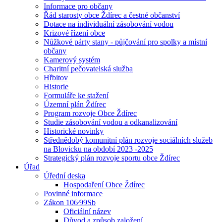
Informace pro občany
Řád starosty obce Ždírec a čestné občanství
Dotace na individuální zásobování vodou
Krizové řízení obce
Nůžkové párty stany - půjčování pro spolky a místní
občany
Kamerový systém
Charitní pečovatelská služba
Hřbitov
Historie
Formuláře ke stažení
Územní plán Ždírec
Program rozvoje Obce Ždírec
Studie zásobování vodou a odkanalizování
Historické novinky
Střednědobý komunitní plán rozvoje sociálních služeb
na Blovicku na období 2023 -2025
Strategický plán rozvoje sportu obce Ždírec
Úřad
Úřední deska
Hospodaření Obce Ždírec
Povinné informace
Zákon 106⁄99Sb
Oficiální název
Důvod a způsob založení