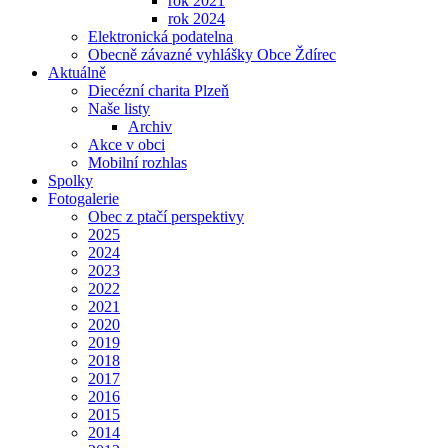
rok 2021
rok 2024
Elektronická podatelna
Obecně závazné vyhlášky Obce Ždírec
Aktuálně
Diecézní charita Plzeň
Naše listy
Archiv
Akce v obci
Mobilní rozhlas
Spolky
Fotogalerie
Obec z ptačí perspektivy
2025
2024
2023
2022
2021
2020
2019
2018
2017
2016
2015
2014