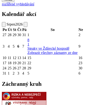
rozšířené vyhledávání
Kalendář akcí
Srpen
2026
Po
Út
St
Čt
Pá
So
Ne
27
28
29
30
31
1
2
8
1
3
4
5
6
7
9
Steaky ve Ždírecké hospodě
Zobrazit všechny záznamy ze dne
10
11
12
13
14
15
16
17
18
19
20
21
22
23
24
25
26
27
28
29
30
31
1
2
3
4
5
6
Záchranný kruh