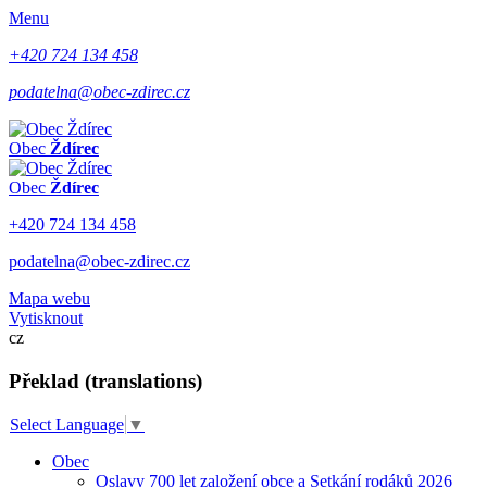
Menu
+420 724 134 458
podatelna@obec-zdirec.cz
Obec
Ždírec
Obec
Ždírec
+420 724 134 458
podatelna@obec-zdirec.cz
Mapa webu
Vytisknout
cz
Překlad (translations)
Select Language
▼
Obec
Oslavy 700 let založení obce a Setkání rodáků 2026