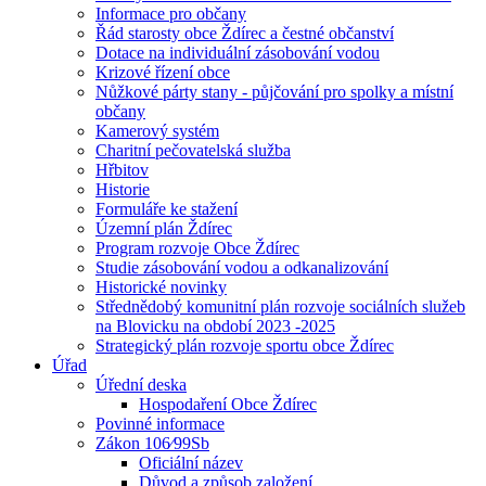
Informace pro občany
Řád starosty obce Ždírec a čestné občanství
Dotace na individuální zásobování vodou
Krizové řízení obce
Nůžkové párty stany - půjčování pro spolky a místní
občany
Kamerový systém
Charitní pečovatelská služba
Hřbitov
Historie
Formuláře ke stažení
Územní plán Ždírec
Program rozvoje Obce Ždírec
Studie zásobování vodou a odkanalizování
Historické novinky
Střednědobý komunitní plán rozvoje sociálních služeb
na Blovicku na období 2023 -2025
Strategický plán rozvoje sportu obce Ždírec
Úřad
Úřední deska
Hospodaření Obce Ždírec
Povinné informace
Zákon 106⁄99Sb
Oficiální název
Důvod a způsob založení