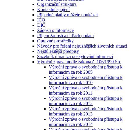
Organizační struktura
Kontaktní spojení
Případné platby můžete poukázat
IČO
DIČ
Žádosti o informace
Příjem žádostí a dalších podání
Opravné prostředky
Návody pro řešení nejrůznějších životních situací
Nejdůležitější předpisy
Sazebník úhrad za poskytování informací
Výroční zpráva podle zákona č. 106⁄1999 Sb.
Výroční zpráva o svobodném přístupu k
informacím za rok 2005
Výroční zpráva o svobodném přístupu k
informacím za rok 2010
Výroční zpráva o svobodném přístupu k
informacím za rok 2011
Výroční zpráva o svobodném přístupu k
informacím za rok 2012
Výroční zpráva o svobodném přístupu k
informacím za rok 2013
Výroční zpráva o svobodném přístupu k
informacím za rok 2014
Výroční zpráva o svobodném přístupu k