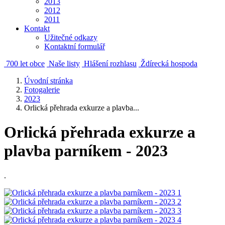
2013
2012
2011
Kontakt
Užitečné odkazy
Kontaktní formulář
700 let obce
Naše listy
Hlášení rozhlasu
Ždírecká hospoda
Úvodní stránka
Fotogalerie
2023
Orlická přehrada exkurze a plavba...
Orlická přehrada exkurze a
plavba parníkem - 2023
.