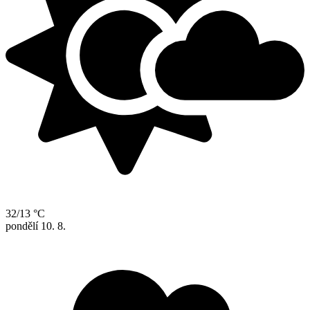
32/13 °C
pondělí
10. 8.