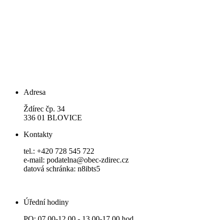
Adresa
Ždírec čp. 34
336 01 BLOVICE
Kontakty
tel.: +420 728 545 722
e-mail: podatelna@obec-zdirec.cz
datová schránka: n8ibts5
Úřední hodiny
PO: 07.00-12.00 - 13.00-17.00 hod.