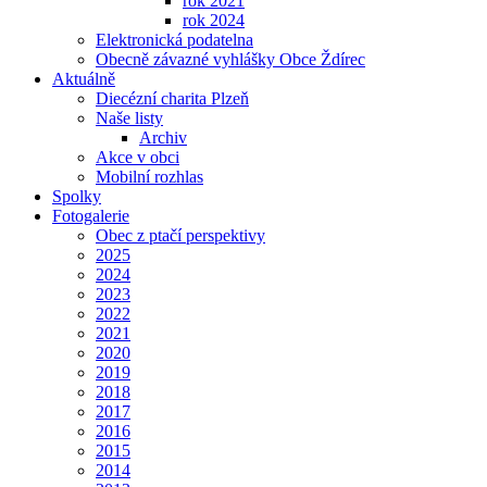
rok 2021
rok 2024
Elektronická podatelna
Obecně závazné vyhlášky Obce Ždírec
Aktuálně
Diecézní charita Plzeň
Naše listy
Archiv
Akce v obci
Mobilní rozhlas
Spolky
Fotogalerie
Obec z ptačí perspektivy
2025
2024
2023
2022
2021
2020
2019
2018
2017
2016
2015
2014