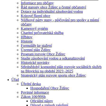
Informace pro občany
Řád starosty obce Ždírec a čestné občanství
Dotace na individuální zásobování vodou
Krizové řízení obce
Nůžkové párty stany - půjčování pro spolky a místní
občany
Kamerový systém
Charitní pečovatelská služba
Hřbitov
Historie
Formuláře ke stažení
Územní plán Ždírec
Program rozvoje Obce Ždírec
Studie zásobování vodou a odkanalizování
Historické novinky
Střednědobý komunitní plán rozvoje sociálních služeb
na Blovicku na období 2023 -2025
Strategický plán rozvoje sportu obce Ždírec
Úřad
Úřední deska
Hospodaření Obce Ždírec
Povinné informace
Zákon 106⁄99Sb
Oficiální název
Důvod a způsob založení