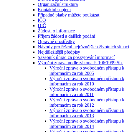
Organizační struktura
Kontaktní spojení
Případné platby můžete poukázat
IČO
DIČ
Žádosti o informace
Příjem žádostí a dalších podání
Opravné prostředky
Návody pro řešení nejrůznějších životních situací
Nejdůležitější předpisy
Sazebník úhrad za poskytování informací
Výroční zpráva podle zákona č. 106⁄1999 Sb.
Výroční zpráva o svobodném přístupu k
informacím za rok 2005
Výroční zpráva o svobodném přístupu k
informacím za rok 2010
Výroční zpráva o svobodném přístupu k
informacím za rok 2011
Výroční zpráva o svobodném přístupu k
informacím za rok 2012
Výroční zpráva o svobodném přístupu k
informacím za rok 2013
Výroční zpráva o svobodném přístupu k
informacím za rok 2014
Výroční zpráva o svobodném přístupu k