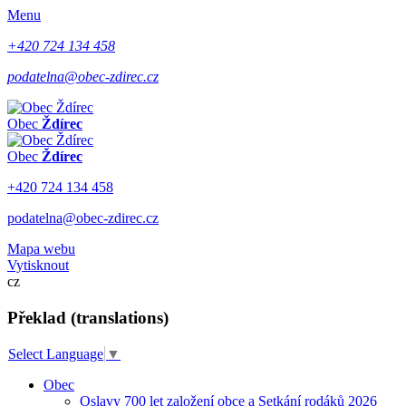
Menu
+420 724 134 458
podatelna@obec-zdirec.cz
Obec
Ždírec
Obec
Ždírec
+420 724 134 458
podatelna@obec-zdirec.cz
Mapa webu
Vytisknout
cz
Překlad (translations)
Select Language
▼
Obec
Oslavy 700 let založení obce a Setkání rodáků 2026