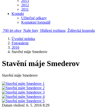
2013
2012
2011
Kontakt
Užitečné odkazy
Kontaktní formulář
700 let obce
Naše listy
Hlášení rozhlasu
Ždírecká hospoda
Úvodní stránka
Fotogalerie
2016
Stavění máje Smederov
Stavění máje Smederov
Stavění máje Smederov
Datum vložení:
6. 5. 2016 8:29