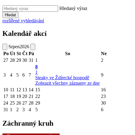
Hledaný výraz
Hledat
rozšířené vyhledávání
Kalendář akcí
Srpen
2026
Po
Út
St
Čt
Pá
So
Ne
27
28
29
30
31
1
2
8
1
3
4
5
6
7
9
Steaky ve Ždírecké hospodě
Zobrazit všechny záznamy ze dne
10
11
12
13
14
15
16
17
18
19
20
21
22
23
24
25
26
27
28
29
30
31
1
2
3
4
5
6
Záchranný kruh