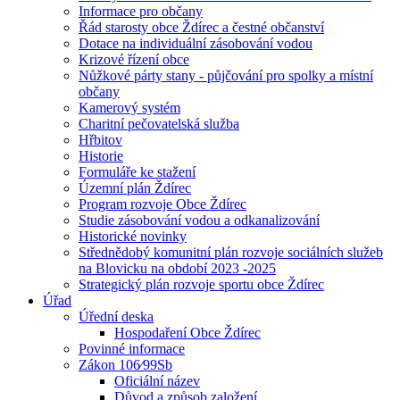
Informace pro občany
Řád starosty obce Ždírec a čestné občanství
Dotace na individuální zásobování vodou
Krizové řízení obce
Nůžkové párty stany - půjčování pro spolky a místní
občany
Kamerový systém
Charitní pečovatelská služba
Hřbitov
Historie
Formuláře ke stažení
Územní plán Ždírec
Program rozvoje Obce Ždírec
Studie zásobování vodou a odkanalizování
Historické novinky
Střednědobý komunitní plán rozvoje sociálních služeb
na Blovicku na období 2023 -2025
Strategický plán rozvoje sportu obce Ždírec
Úřad
Úřední deska
Hospodaření Obce Ždírec
Povinné informace
Zákon 106⁄99Sb
Oficiální název
Důvod a způsob založení