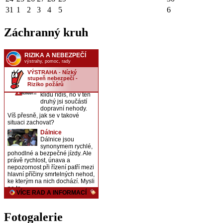
31
1
2
3
4
5
6
Záchranný kruh
Fotogalerie