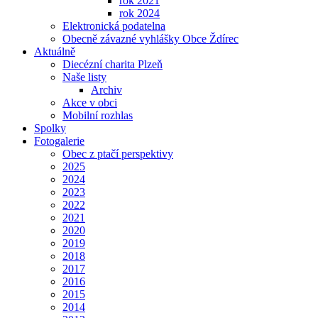
rok 2021
rok 2024
Elektronická podatelna
Obecně závazné vyhlášky Obce Ždírec
Aktuálně
Diecézní charita Plzeň
Naše listy
Archiv
Akce v obci
Mobilní rozhlas
Spolky
Fotogalerie
Obec z ptačí perspektivy
2025
2024
2023
2022
2021
2020
2019
2018
2017
2016
2015
2014