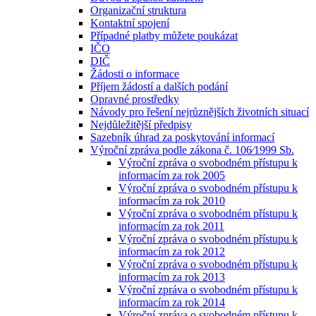
Organizační struktura
Kontaktní spojení
Případné platby můžete poukázat
IČO
DIČ
Žádosti o informace
Příjem žádostí a dalších podání
Opravné prostředky
Návody pro řešení nejrůznějších životních situací
Nejdůležitější předpisy
Sazebník úhrad za poskytování informací
Výroční zpráva podle zákona č. 106⁄1999 Sb.
Výroční zpráva o svobodném přístupu k
informacím za rok 2005
Výroční zpráva o svobodném přístupu k
informacím za rok 2010
Výroční zpráva o svobodném přístupu k
informacím za rok 2011
Výroční zpráva o svobodném přístupu k
informacím za rok 2012
Výroční zpráva o svobodném přístupu k
informacím za rok 2013
Výroční zpráva o svobodném přístupu k
informacím za rok 2014
Výroční zpráva o svobodném přístupu k