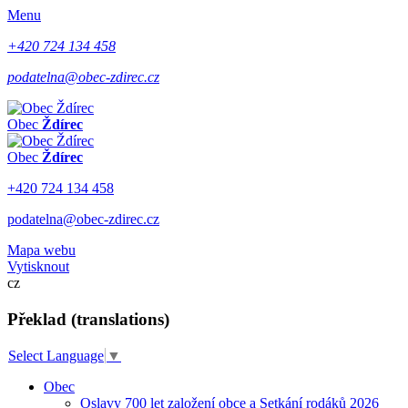
Menu
+420 724 134 458
podatelna@obec-zdirec.cz
Obec
Ždírec
Obec
Ždírec
+420 724 134 458
podatelna@obec-zdirec.cz
Mapa webu
Vytisknout
cz
Překlad (translations)
Select Language
▼
Obec
Oslavy 700 let založení obce a Setkání rodáků 2026