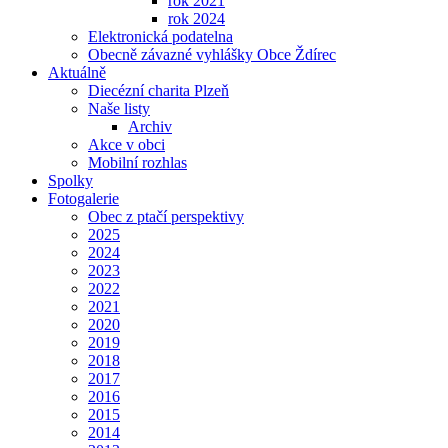
rok 2021
rok 2024
Elektronická podatelna
Obecně závazné vyhlášky Obce Ždírec
Aktuálně
Diecézní charita Plzeň
Naše listy
Archiv
Akce v obci
Mobilní rozhlas
Spolky
Fotogalerie
Obec z ptačí perspektivy
2025
2024
2023
2022
2021
2020
2019
2018
2017
2016
2015
2014