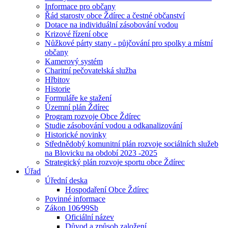
Informace pro občany
Řád starosty obce Ždírec a čestné občanství
Dotace na individuální zásobování vodou
Krizové řízení obce
Nůžkové párty stany - půjčování pro spolky a místní
občany
Kamerový systém
Charitní pečovatelská služba
Hřbitov
Historie
Formuláře ke stažení
Územní plán Ždírec
Program rozvoje Obce Ždírec
Studie zásobování vodou a odkanalizování
Historické novinky
Střednědobý komunitní plán rozvoje sociálních služeb
na Blovicku na období 2023 -2025
Strategický plán rozvoje sportu obce Ždírec
Úřad
Úřední deska
Hospodaření Obce Ždírec
Povinné informace
Zákon 106⁄99Sb
Oficiální název
Důvod a způsob založení