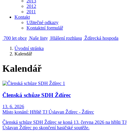
2013
2012
2011
Kontakt
Užitečné odkazy
Kontaktní formulář
700 let obce
Naše listy
Hlášení rozhlasu
Ždírecká hospoda
Úvodní stránka
Kalendář
Kalendář
Členská schůze SDH Ždírec
13. 6. 2026
Místo konání:
Hřiště TJ Úslavan Ždírec - Ždírec
Členská schůze SDH Ždírec se koná 13. června 2026 na hřišti TJ
Úslavan Ždírec po skončení hasičské soutěže.