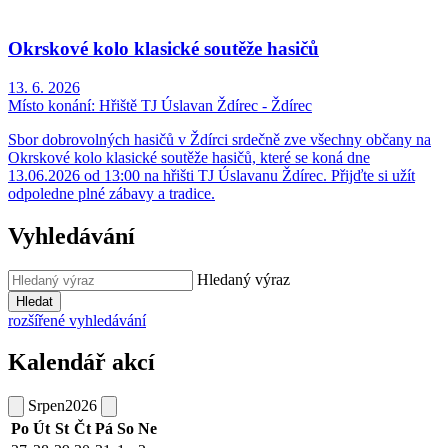
Okrskové kolo klasické soutěže hasičů
13. 6. 2026
Místo konání:
Hřiště TJ Úslavan Ždírec - Ždírec
Sbor dobrovolných hasičů v Ždírci srdečně zve všechny občany na
Okrskové kolo klasické soutěže hasičů, které se koná dne
13.06.2026 od 13:00 na hřišti TJ Úslavanu Ždírec. Přijďte si užít
odpoledne plné zábavy a tradice.
Vyhledávání
Hledaný výraz
Hledat
rozšířené vyhledávání
Kalendář akcí
Srpen
2026
Po
Út
St
Čt
Pá
So
Ne