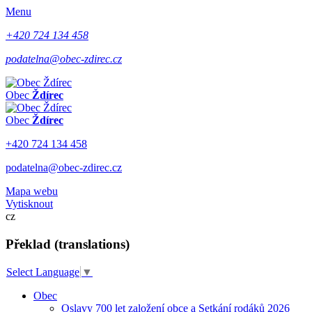
Menu
+420 724 134 458
podatelna@obec-zdirec.cz
Obec
Ždírec
Obec
Ždírec
+420 724 134 458
podatelna@obec-zdirec.cz
Mapa webu
Vytisknout
cz
Překlad (translations)
Select Language
▼
Obec
Oslavy 700 let založení obce a Setkání rodáků 2026