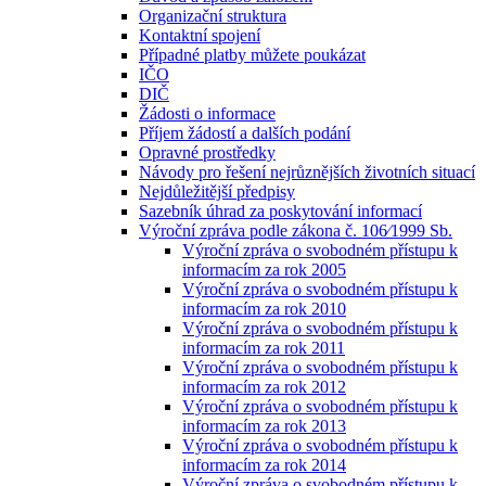
Organizační struktura
Kontaktní spojení
Případné platby můžete poukázat
IČO
DIČ
Žádosti o informace
Příjem žádostí a dalších podání
Opravné prostředky
Návody pro řešení nejrůznějších životních situací
Nejdůležitější předpisy
Sazebník úhrad za poskytování informací
Výroční zpráva podle zákona č. 106⁄1999 Sb.
Výroční zpráva o svobodném přístupu k
informacím za rok 2005
Výroční zpráva o svobodném přístupu k
informacím za rok 2010
Výroční zpráva o svobodném přístupu k
informacím za rok 2011
Výroční zpráva o svobodném přístupu k
informacím za rok 2012
Výroční zpráva o svobodném přístupu k
informacím za rok 2013
Výroční zpráva o svobodném přístupu k
informacím za rok 2014
Výroční zpráva o svobodném přístupu k