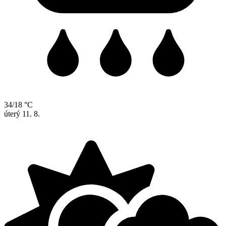
34/18 °C
úterý
11. 8.