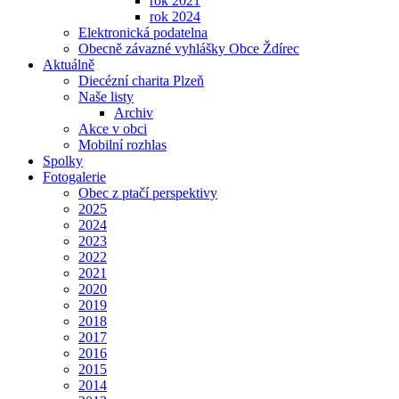
rok 2021
rok 2024
Elektronická podatelna
Obecně závazné vyhlášky Obce Ždírec
Aktuálně
Diecézní charita Plzeň
Naše listy
Archiv
Akce v obci
Mobilní rozhlas
Spolky
Fotogalerie
Obec z ptačí perspektivy
2025
2024
2023
2022
2021
2020
2019
2018
2017
2016
2015
2014