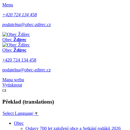
Menu
+420 724 134 458
podatelna@obec-zdirec.cz
Obec
Ždírec
Obec
Ždírec
+420 724 134 458
podatelna@obec-zdirec.cz
Mapa webu
Vytisknout
cz
Překlad (translations)
Select Language
▼
Obec
Oslavy 700 let založení obce a Setkání rodáků 2026