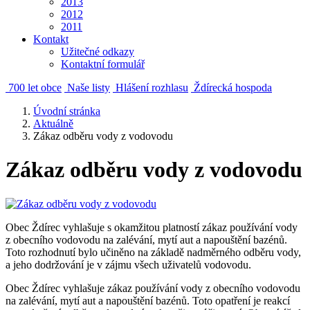
2013
2012
2011
Kontakt
Užitečné odkazy
Kontaktní formulář
700 let obce
Naše listy
Hlášení rozhlasu
Ždírecká hospoda
Úvodní stránka
Aktuálně
Zákaz odběru vody z vodovodu
Zákaz odběru vody z vodovodu
Obec Ždírec vyhlašuje s okamžitou platností zákaz používání vody
z obecního vodovodu na zalévání, mytí aut a napouštění bazénů.
Toto rozhodnutí bylo učiněno na základě nadměrného odběru vody,
a jeho dodržování je v zájmu všech uživatelů vodovodu.
Obec Ždírec vyhlašuje zákaz používání vody z obecního vodovodu
na zalévání, mytí aut a napouštění bazénů. Toto opatření je reakcí