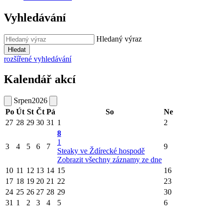
Vyhledávání
Hledaný výraz
Hledat
rozšířené vyhledávání
Kalendář akcí
Srpen
2026
Po
Út
St
Čt
Pá
So
Ne
27
28
29
30
31
1
2
8
1
3
4
5
6
7
9
Steaky ve Ždírecké hospodě
Zobrazit všechny záznamy ze dne
10
11
12
13
14
15
16
17
18
19
20
21
22
23
24
25
26
27
28
29
30
31
1
2
3
4
5
6