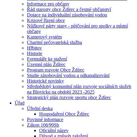
Informace pro občany
Řád starosty obce Ždírec a čestné občanství
Dotace na individuální zásobování vodou
Krizové řízení obce
Nůžkové párty stany - půjčování pro spolky a místní
občany
Kamerový systém
Charitní pečovatelská služba
Hřbitov
Historie
Formuláře ke stažení
Územní plán Ždírec
Program rozvoje Obce Ždírec
Studie zásobování vodou a odkanalizování
Historické novinky
Střednědobý komunitní plán rozvoje sociálních služeb
na Blovicku na období 2023 -2025
Strategický plán rozvoje sportu obce Ždírec
Úřad
Úřední deska
Hospodaření Obce Ždírec
Povinné informace
Zákon 106⁄99Sb
Oficiální název
Důvod a způsob založení