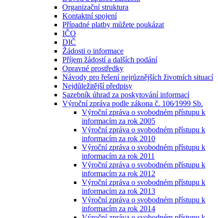
Organizační struktura
Kontaktní spojení
Případné platby můžete poukázat
IČO
DIČ
Žádosti o informace
Příjem žádostí a dalších podání
Opravné prostředky
Návody pro řešení nejrůznějších životních situací
Nejdůležitější předpisy
Sazebník úhrad za poskytování informací
Výroční zpráva podle zákona č. 106⁄1999 Sb.
Výroční zpráva o svobodném přístupu k
informacím za rok 2005
Výroční zpráva o svobodném přístupu k
informacím za rok 2010
Výroční zpráva o svobodném přístupu k
informacím za rok 2011
Výroční zpráva o svobodném přístupu k
informacím za rok 2012
Výroční zpráva o svobodném přístupu k
informacím za rok 2013
Výroční zpráva o svobodném přístupu k
informacím za rok 2014
Výroční zpráva o svobodném přístupu k